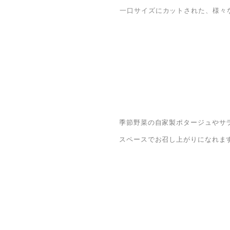
一口サイズにカットされた、様々
季節野菜の自家製ポタージュやサ
スペースでお召し上がりになれま